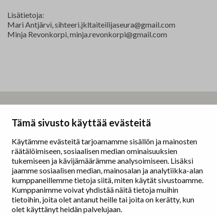
Lisätietoja:
Mari Antjärvi,
sihteeri.jkltaiteilijaseura@gmail.com
Minja Revonkorpi,
minja.revonkorpi@gmail.com
Taidemaalariliitto – Målarförbundet
Tämä sivusto käyttää evästeitä
Erottajankatu 9 B
00130 Helsinki
Käytämme evästeitä tarjoamamme sisällön ja mainosten
räätälöimiseen, sosiaalisen median ominaisuuksien
www.painters.fi
tukemiseen ja kävijämäärämme analysoimiseen. Lisäksi
jaamme sosiaalisen median, mainosalan ja analytiikka-alan
kumppaneillemme tietoja siitä, miten käytät sivustoamme.
Näyttelytoiminta
Kumppanimme voivat yhdistää näitä tietoja muihin
tm•gallerian esittely
tietoihin, joita olet antanut heille tai joita on kerätty, kun
Muu näyttelytoiminta
olet käyttänyt heidän palvelujaan.