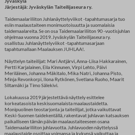
Jyväskylä
Yhteystiedot
Järjestäjä: Jyväskylän Taiteilijaseura ry.
Taidemaalariliiton Juhlanäyttelyviikot -tapahtumasarja tuo
Jäsenluettelo
esiin maalaustaiteen monimuotoisuutta ja suomalaisia
taidemaalareita. Se on osa Taidemaalariliiton 90 -vuotisjuhlan
Jäsensivu
ohjelmaa vuonna 2019. Jyväskylän Taiteilijaseura ry.
osallistuu Juhlanäyttelyviikot -tapahtumasarjaan
tapahtumallaan Maalauksen JUHLAA!.
Näyttelyn taiteilijat: Mari Antjärvi, Anna-Liisa Hakkarainen,
Pertti Karjalainen, Eila Kinnunen, Virpi Lehto, Päivi
Meriläinen, Johanna Mäkitalo, Mika Natri, Johanna Pisto,
Minja Revonkorpi, Ilona Rytkönen, Svetlana Ruoho, Maarit
Siltamäki ja Timo Sälekivi.
Lokakuussa 2019 järjestettävä näyttely esittelee
korkeatasoista keskisuomalaista maalaustaidetta.
Monipuolinen teostarjonta ja taiteilijat, jotka vaikuttavat
Keski-Suomen taidekentällä, rakentavat juhlavan katsauksen
paikalliseen tämän päivän maalaustaiteeseen osana
Taidemaalariliiton juhlavuotta. Juhlavuoden näyttelyssä
maalaustaide osoittaa voimansa ja kykynsä vaikuttaa ja