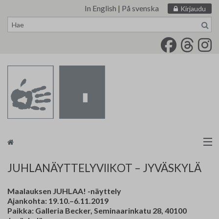
In English
|
På svenska
Kirjaudu
Siirry
sisältöön
Taidemaalariliitto
JUHLANÄYTTELYVIIKOT – JYVÄSKYLÄ
Näyttelytoiminta
Maalauksen JUHLAA! -näyttely
Ajankohta: 19.10.–6.11.2019
Tarvikevälitys
Paikka: Galleria Becker, Seminaarinkatu 28, 40100