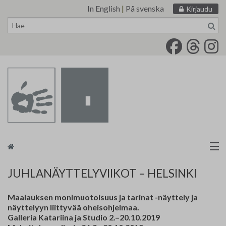
In English
|
På svenska
Kirjaudu
Siirry
sisältöön
Taidemaalariliitto
JUHLANÄYTTELYVIIKOT – HELSINKI
Näyttelytoiminta
Maalauksen monimuotoisuus ja tarinat -näyttely ja
näyttelyyn liittyvää oheisohjelmaa.
Tarvikevälitys
Galleria Katariina ja Studio 2.–20.10.2019