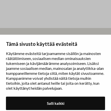
Taidemaalariliitto – Målarförbundet
Tämä sivusto käyttää evästeitä
Erottajankatu 9 B
00130 Helsinki
Käytämme evästeitä tarjoamamme sisällön ja mainosten
räätälöimiseen, sosiaalisen median ominaisuuksien
www.painters.fi
tukemiseen ja kävijämäärämme analysoimiseen. Lisäksi
jaamme sosiaalisen median, mainosalan ja analytiikka-alan
kumppaneillemme tietoja siitä, miten käytät sivustoamme.
Näyttelytoiminta
Kumppanimme voivat yhdistää näitä tietoja muihin
tm•gallerian esittely
tietoihin, joita olet antanut heille tai joita on kerätty, kun
Muu näyttelytoiminta
olet käyttänyt heidän palvelujaan.
Tarvikevälitys
Yhteystiedot
Salli kaikki