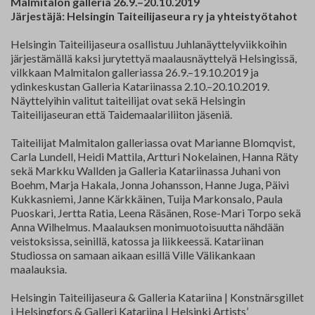
Malmitalon galleria 26.9.–20.10.2019
Yhteystiedot
Järjestäjä: Helsingin Taiteilijaseura ry ja yhteistyötahot
Helsingin Taiteilijaseura osallistuu Juhlanäyttelyviikkoihin
Jäsenluettelo
järjestämällä kaksi jurytettyä maalausnäyttelyä Helsingissä,
vilkkaan Malmitalon galleriassa 26.9.–19.10.2019 ja
Jäsensivu
ydinkeskustan Galleria Katariinassa 2.10.–20.10.2019.
Näyttelyihin valitut taiteilijat ovat sekä Helsingin
Taiteilijaseuran että Taidemaalariliiton jäseniä.
Taiteilijat Malmitalon galleriassa ovat Marianne Blomqvist,
Carla Lundell, Heidi Mattila, Artturi Nokelainen, Hanna Räty
sekä Markku Wallden ja Galleria Katariinassa Juhani von
Boehm, Marja Hakala, Jonna Johansson, Hanne Juga, Päivi
Kukkasniemi, Janne Kärkkäinen, Tuija Markonsalo, Paula
Puoskari, Jertta Ratia, Leena Räsänen, Rose-Mari Torpo sekä
Anna Wilhelmus. Maalauksen monimuotoisuutta nähdään
veistoksissa, seinillä, katossa ja liikkeessä. Katariinan
Studiossa on samaan aikaan esillä Ville Välikankaan
maalauksia.
Helsingin Taiteilijaseura & Galleria Katariina | Konstnärsgillet
i Helsingfors & Galleri Katariina | Helsinki Artists’