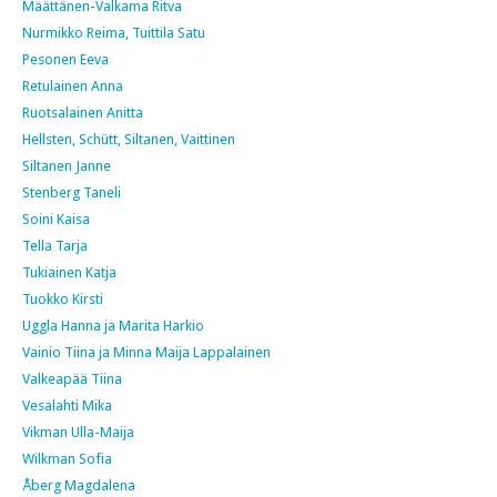
Määttänen-Valkama Ritva
Nurmikko Reima, Tuittila Satu
Pesonen Eeva
Retulainen Anna
Ruotsalainen Anitta
Hellsten, Schütt, Siltanen, Vaittinen
Siltanen Janne
Stenberg Taneli
Soini Kaisa
Tella Tarja
Tukiainen Katja
Tuokko Kirsti
Uggla Hanna ja Marita Harkio
Vainio Tiina ja Minna Maija Lappalainen
Valkeapää Tiina
Vesalahti Mika
Vikman Ulla-Maija
Wilkman Sofia
Åberg Magdalena