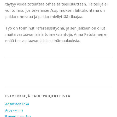
täytyy voida toteuttaa omaa taiteellisuuttaan. Taiteilija ei
voi toimia, jos tekemisen/sopimuksen lähtökohtana on
pakko onnistua ja pakko miellyttää tilaajaa.
Työ on toiminut referenssityönä, ja sen jälkeen on ollut
muita vastaavanlaisia toimeksiantoja. Anna Retulainen ei
enää tee vastaavanlaisia seinämaalauksia.
ESIMERKKEJÄ TAIDEPROJEKTEISTA
Adamsson Erika
Arba-ryhmä
Baumgartner Stig