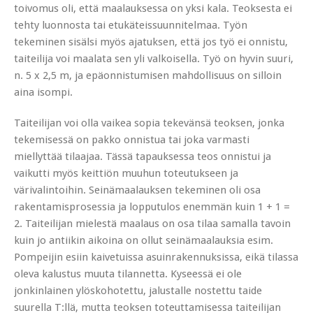
toivomus oli, että maalauksessa on yksi kala. Teoksesta ei
tehty luonnosta tai etukäteissuunnitelmaa. Työn
tekeminen sisälsi myös ajatuksen, että jos työ ei onnistu,
taiteilija voi maalata sen yli valkoisella. Työ on hyvin suuri,
n. 5 x 2,5 m, ja epäonnistumisen mahdollisuus on silloin
aina isompi.
Taiteilijan voi olla vaikea sopia tekevänsä teoksen, jonka
tekemisessä on pakko onnistua tai joka varmasti
miellyttää tilaajaa. Tässä tapauksessa teos onnistui ja
vaikutti myös keittiön muuhun toteutukseen ja
värivalintoihin. Seinämaalauksen tekeminen oli osa
rakentamisprosessia ja lopputulos enemmän kuin 1 + 1 =
2. Taiteilijan mielestä maalaus on osa tilaa samalla tavoin
kuin jo antiikin aikoina on ollut seinämaalauksia esim.
Pompeijin esiin kaivetuissa asuinrakennuksissa, eikä tilassa
oleva kalustus muuta tilannetta. Kyseessä ei ole
jonkinlainen ylöskohotettu, jalustalle nostettu taide
suurella T:llä, mutta teoksen toteuttamisessa taiteilijan