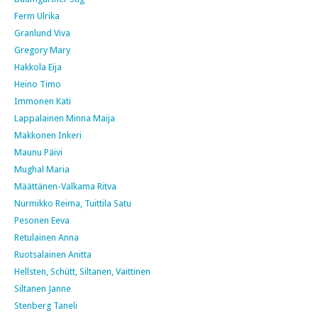
Ferm Ulrika
Granlund Viva
Gregory Mary
Hakkola Eija
Heino Timo
Immonen Kati
Lappalainen Minna Maija
Makkonen Inkeri
Maunu Päivi
Mughal Maria
Määttänen-Valkama Ritva
Nurmikko Reima, Tuittila Satu
Pesonen Eeva
Retulainen Anna
Ruotsalainen Anitta
Hellsten, Schütt, Siltanen, Vaittinen
Siltanen Janne
Stenberg Taneli