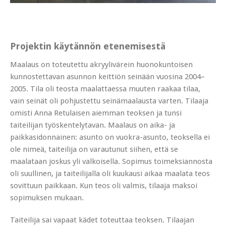
Projektin käytännön etenemisestä
Maalaus on toteutettu akryylivärein huonokuntoisen
kunnostettavan asunnon keittiön seinään vuosina 2004–
2005. Tila oli teosta maalattaessa muuten raakaa tilaa,
vain seinät oli pohjustettu seinämaalausta varten. Tilaaja
omisti Anna Retulaisen aiemman teoksen ja tunsi
taiteilijan työskentelytavan. Maalaus on aika- ja
paikkasidonnainen: asunto on vuokra-asunto, teoksella ei
ole nimeä, taiteilija on varautunut siihen, että se
maalataan joskus yli valkoisella. Sopimus toimeksiannosta
oli suullinen, ja taiteilijalla oli kuukausi aikaa maalata teos
sovittuun paikkaan. Kun teos oli valmis, tilaaja maksoi
sopimuksen mukaan.
Taiteilija sai vapaat kädet toteuttaa teoksen. Tilaajan