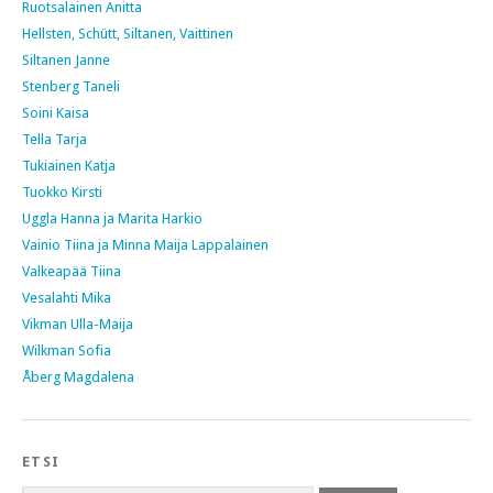
Ruotsalainen Anitta
Hellsten, Schütt, Siltanen, Vaittinen
Siltanen Janne
Stenberg Taneli
Soini Kaisa
Tella Tarja
Tukiainen Katja
Tuokko Kirsti
Uggla Hanna ja Marita Harkio
Vainio Tiina ja Minna Maija Lappalainen
Valkeapää Tiina
Vesalahti Mika
Vikman Ulla-Maija
Wilkman Sofia
Åberg Magdalena
ETSI