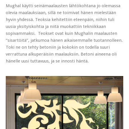
Mughal käytti seinämaalausten lähtökohtana jo olemassa
olevia maalauksiaan, sillä ne toimivat hänen mielestään
hyvin yhdessä. Teoksia kehitettiin eteenpäin, niihin tuli
uusia yksityiskohtia ja niitä muokattiin tekniikkaan
sopivammaksi. Teokset ovat kuin Mughalin maalausten
“sisartöitä”, jatkumoa hänen aikaisemmalle tuotannolleen.
Toki ne on tehty betoniin ja kokokin on todella suuri
verrattuna alkuperäisiin maalauksiin. Betoni aineena oli
hänelle uusi tuttavuus, ja se innosti häntä.