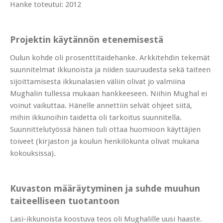
Hanke toteutui: 2012
Projektin käytännön etenemisestä
Oulun kohde oli prosenttitaidehanke. Arkkitehdin tekemät
suunnitelmat ikkunoista ja niiden suuruudesta sekä taiteen
sijoittamisesta ikkunalasien väliin olivat jo valmiina
Mughalin tullessa mukaan hankkeeseen. Niihin Mughal ei
voinut vaikuttaa. Hänelle annettiin selvät ohjeet siitä,
mihin ikkunoihin taidetta oli tarkoitus suunnitella.
Suunnittelutyössä hänen tuli ottaa huomioon käyttäjien
toiveet (kirjaston ja koulun henkilökunta olivat mukana
kokouksissa).
Kuvaston määräytyminen ja suhde muuhun
taiteelliseen tuotantoon
Lasi-ikkunoista koostuva teos oli Mughalille uusi haaste.