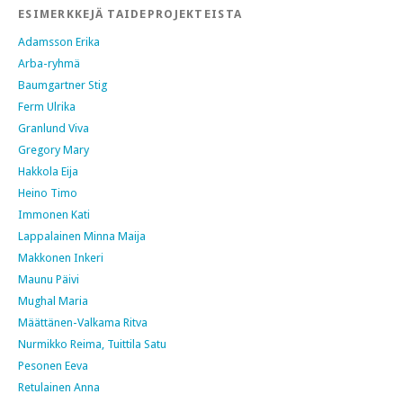
ESIMERKKEJÄ TAIDEPROJEKTEISTA
Adamsson Erika
Arba-ryhmä
Baumgartner Stig
Ferm Ulrika
Granlund Viva
Gregory Mary
Hakkola Eija
Heino Timo
Immonen Kati
Lappalainen Minna Maija
Makkonen Inkeri
Maunu Päivi
Mughal Maria
Määttänen-Valkama Ritva
Nurmikko Reima, Tuittila Satu
Pesonen Eeva
Retulainen Anna