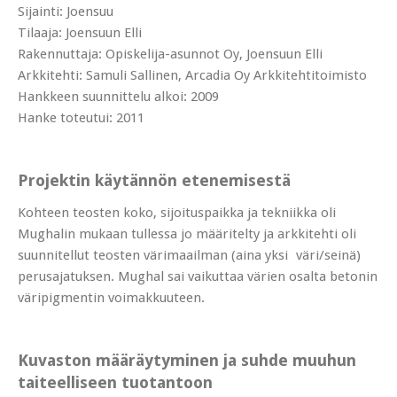
Sijainti: Joensuu
Tilaaja: Joensuun Elli
Rakennuttaja: Opiskelija-asunnot Oy, Joensuun Elli
Arkkitehti: Samuli Sallinen, Arcadia Oy Arkkitehtitoimisto
Hankkeen suunnittelu alkoi: 2009
Hanke toteutui: 2011
Projektin käytännön etenemisestä
Kohteen teosten koko, sijoituspaikka ja tekniikka oli
Mughalin mukaan tullessa jo määritelty ja arkkitehti oli
suunnitellut teosten värimaailman (aina yksi väri/seinä)
perusajatuksen. Mughal sai vaikuttaa värien osalta betonin
väripigmentin voimakkuuteen.
Kuvaston määräytyminen ja suhde muuhun
taiteelliseen tuotantoon