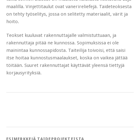
maalilla. Vinjettitaulut ovat vanerireliefejä. Taideteoksesta
on tehty työselitys, jossa on selitetty materiaalit, värit ja
hoito.
Teokset kuuluvat rakennuttajalle valmistuttuaan, ja
rakennuttaja pitää ne kunnossa. Sopimuksissa ei ole
mainintaa kunnossapidosta. Taiteilija toivoisi, että saisi
itse hoitaa kunnostusmaalaukset, koska on vaikea jättää
töitään. Suuret rakennuttajat käyttävät yleensä tiettyjä
korjausyrityksiä.
ESIMERKKEJÄ TAIDEPROJEKTEISTA