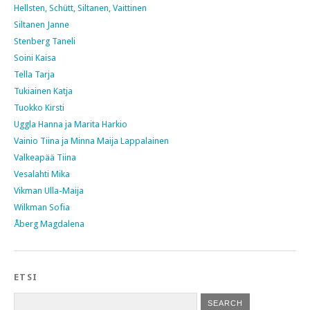
Hellsten, Schütt, Siltanen, Vaittinen
Siltanen Janne
Stenberg Taneli
Soini Kaisa
Tella Tarja
Tukiainen Katja
Tuokko Kirsti
Uggla Hanna ja Marita Harkio
Vainio Tiina ja Minna Maija Lappalainen
Valkeapää Tiina
Vesalahti Mika
Vikman Ulla-Maija
Wilkman Sofia
Åberg Magdalena
ETSI