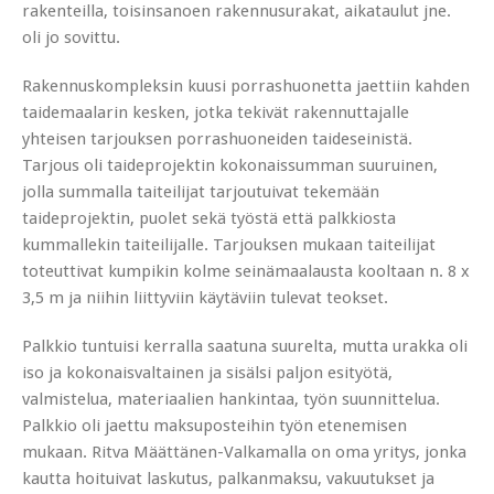
rakenteilla, toisinsanoen rakennusurakat, aikataulut jne.
oli jo sovittu.
Rakennuskompleksin kuusi porrashuonetta jaettiin kahden
taidemaalarin kesken, jotka tekivät rakennuttajalle
yhteisen tarjouksen porrashuoneiden taideseinistä.
Tarjous oli taideprojektin kokonaissumman suuruinen,
jolla summalla taiteilijat tarjoutuivat tekemään
taideprojektin, puolet sekä työstä että palkkiosta
kummallekin taiteilijalle. Tarjouksen mukaan taiteilijat
toteuttivat kumpikin kolme seinämaalausta kooltaan n. 8 x
3,5 m ja niihin liittyviin käytäviin tulevat teokset.
Palkkio tuntuisi kerralla saatuna suurelta, mutta urakka oli
iso ja kokonaisvaltainen ja sisälsi paljon esityötä,
valmistelua, materiaalien hankintaa, työn suunnittelua.
Palkkio oli jaettu maksuposteihin työn etenemisen
mukaan. Ritva Määttänen-Valkamalla on oma yritys, jonka
kautta hoituivat laskutus, palkanmaksu, vakuutukset ja