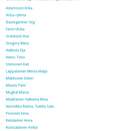
Adamsson Erika
Arba-ryhmä
Baumgartner Stig
Ferm Ulrika
Granlund Viva
Gregory Mary
Hakkola Eija
Heino Timo
Immonen Kati
Lappalainen Minna Maija
Makkonen Inkeri
Maunu Päivi
Mughal Maria
Määttänen-Valkama Ritva
Nurmikko Reima, Tuittila Satu
Pesonen Eeva
Retulainen Anna
Ruotsalainen Anitta