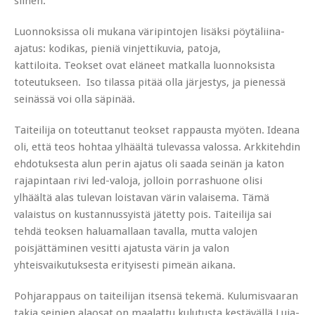
siihen.
Luonnoksissa oli mukana väripintojen lisäksi pöytäliina-
ajatus: kodikas, pieniä vinjettikuvia, patoja,
kattiloita. Teokset ovat eläneet matkalla luonnoksista
toteutukseen. Iso tilassa pitää olla järjestys, ja pienessä
seinässä voi olla säpinää.
Taiteilija on toteuttanut teokset rappausta myöten. Ideana
oli, että teos hohtaa ylhäältä tulevassa valossa. Arkkitehdin
ehdotuksesta alun perin ajatus oli saada seinän ja katon
rajapintaan rivi led-valoja, jolloin porrashuone olisi
ylhäältä alas tulevan loistavan värin valaisema. Tämä
valaistus on kustannussyistä jätetty pois. Taiteilija sai
tehdä teoksen haluamallaan tavalla, mutta valojen
poisjättäminen vesitti ajatusta värin ja valon
yhteisvaikutuksesta erityisesti pimeän aikana.
Pohjarappaus on taiteilijan itsensä tekemä. Kulumisvaaran
takia seinien alaosat on maalattu kulutusta kestävällä Luja-