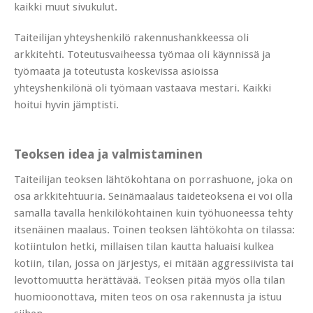
kaikki muut sivukulut.
Taiteilijan yhteyshenkilö rakennushankkeessa oli
arkkitehti. Toteutusvaiheessa työmaa oli käynnissä ja
työmaata ja toteutusta koskevissa asioissa
yhteyshenkilönä oli työmaan vastaava mestari. Kaikki
hoitui hyvin jämptisti.
Teoksen idea ja valmistaminen
Taiteilijan teoksen lähtökohtana on porrashuone, joka on
osa arkkitehtuuria. Seinämaalaus taideteoksena ei voi olla
samalla tavalla henkilökohtainen kuin työhuoneessa tehty
itsenäinen maalaus. Toinen teoksen lähtökohta on tilassa:
kotiintulon hetki, millaisen tilan kautta haluaisi kulkea
kotiin, tilan, jossa on järjestys, ei mitään aggressiivista tai
levottomuutta herättävää. Teoksen pitää myös olla tilan
huomioonottava, miten teos on osa rakennusta ja istuu