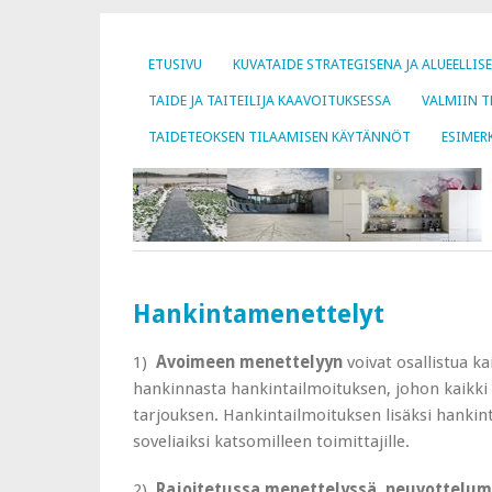
ETUSIVU
KUVATAIDE STRATEGISENA JA ALUEELLIS
TAIDE JA TAITEILIJA KAAVOITUKSESSA
VALMIIN 
TAIDETEOKSEN TILAAMISEN KÄYTÄNNÖT
ESIMER
Hankintamenettelyt
1)
Avoimeen menettelyyn
voivat osallistua ka
hankinnasta hankintailmoituksen, johon kaikki 
tarjouksen. Hankintailmoituksen lisäksi hankin
soveliaiksi katsomilleen toimittajille.
2)
Rajoitetussa menettelyssä, neuvottelume