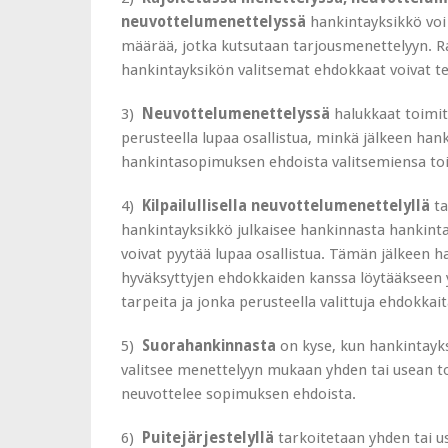
neuvottelumenettelyssä
hankintayksikkö voi
määrää, jotka kutsutaan tarjousmenettelyyn. R
hankintayksikön valitsemat ehdokkaat voivat t
3)
Neuvottelumenettelyssä
halukkaat toimit
perusteella lupaa osallistua, minkä jälkeen han
hankintasopimuksen ehdoista valitsemiensa toi
4)
Kilpailullisella neuvottelumenettelyllä
ta
hankintayksikkö julkaisee hankinnasta hankinta
voivat pyytää lupaa osallistua. Tämän jälkeen 
hyväksyttyjen ehdokkaiden kanssa löytääkseen y
tarpeita ja jonka perusteella valittuja ehdokk
5)
Suorahankinnasta
on kyse, kun hankintayks
valitsee menettelyyn mukaan yhden tai usean t
neuvottelee sopimuksen ehdoista.
6)
Puitejärjestelyllä
tarkoitetaan yhden tai u