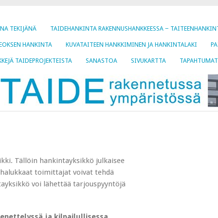
ENA TEKIJÄNÄ
TAIDEHANKINTA RAKENNUSHANKKEESSA − TAITEENHANKIN
TEOKSEN HANKINTA
KUVATAITEEN HANKKIMINEN JA HANKINTALAKI
PA
KKEJÄ TAIDEPROJEKTEISTA
SANASTOA
SIVUKARTTA
TAPAHTUMAT
ikki. Tällöin hankintayksikkö julkaisee
halukkaat toimittajat voivat tehdä
tayksikkö voi lähettää tarjouspyyntöjä
nettelyssä ja kilpailullisessa