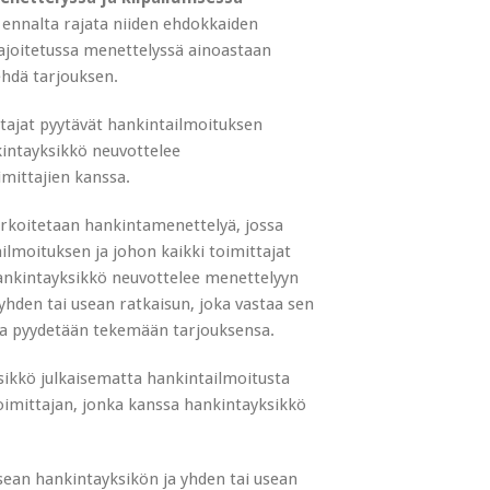
 ennalta rajata niiden ehdokkaiden
ajoitetussa menettelyssä ainoastaan
ehdä tarjouksen.
tajat pyytävät hankintailmoituksen
kintayksikkö neuvottelee
mittajien kanssa.
rkoitetaan hankintamenettelyä, jossa
ilmoituksen ja johon kaikki toimittajat
hankintayksikkö neuvottelee menettelyyn
hden tai usean ratkaisun, joka vastaa sen
aita pyydetään tekemään tarjouksensa.
ikkö julkaisematta hankintailmoitusta
oimittajan, jonka kanssa hankintayksikkö
sean hankintayksikön ja yhden tai usean