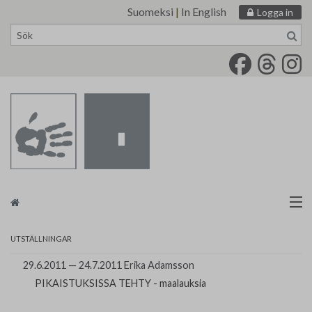
Suomeksi
|
In English
Logga in
Skip
to
content
Målarförbundet
UTSTÄLLNINGAR
tm•galleri
29.6.2011 — 24.7.2011 Erika Adamsson
PIKAISTUKSISSA TEHTY - maalauksia
Kontakt