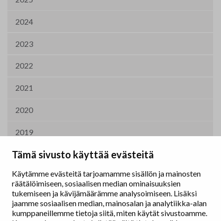
2024
2023
2022
2021
2020
2019
Tämä sivusto käyttää evästeitä
2011
Käytämme evästeitä tarjoamamme sisällön ja mainosten
räätälöimiseen, sosiaalisen median ominaisuuksien
tukemiseen ja kävijämäärämme analysoimiseen. Lisäksi
jaamme sosiaalisen median, mainosalan ja analytiikka-alan
kumppaneillemme tietoja siitä, miten käytät sivustoamme.