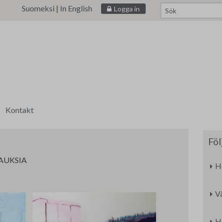
Suomeksi
|
In English
Logga in
Kontakt
ri
Föl
AUKSIA
H
V
H