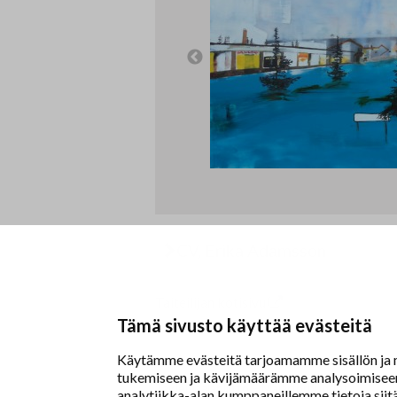
CV, Erika Adamsson
Taiteilijan kotisivu
Tämä sivusto käyttää evästeitä
Käytämme evästeitä tarjoamamme sisällön ja m
tukemiseen ja kävijämäärämme analysoimiseen.
Taidemaalariliitto – Målarförbundet
analytiikka-alan kumppaneillemme tietoja sii