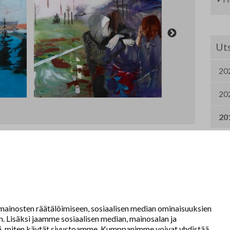
Uts
20
20
20
ainosten räätälöimiseen, sosiaalisen median ominaisuuksien
 Lisäksi jaamme sosiaalisen median, mainosalan ja
tä, miten käytät sivustoamme. Kumppanimme voivat yhdistää