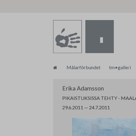
Skip
Målarförbundet
tm•galleri
to
content
Om tm•galle
Erika Adamsson
PIKAISTUKSISSA TEHTY - MAAL
29.6.2011 — 24.7.2011