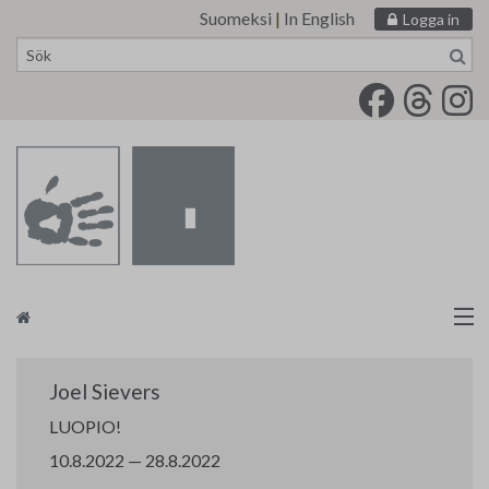
Suomeksi
|
In English
Logga in
Skip
to
content
Målarförbundet
Joel Sievers
tm•galleri
LUOPIO!
10.8.2022 — 28.8.2022
Kontakt