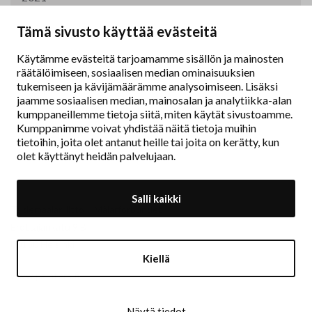
2020
Tämä sivusto käyttää evästeitä
Käytämme evästeitä tarjoamamme sisällön ja mainosten
2019
räätälöimiseen, sosiaalisen median ominaisuuksien
tukemiseen ja kävijämäärämme analysoimiseen. Lisäksi
2011
jaamme sosiaalisen median, mainosalan ja analytiikka-alan
kumppaneillemme tietoja siitä, miten käytät sivustoamme.
Kumppanimme voivat yhdistää näitä tietoja muihin
tietoihin, joita olet antanut heille tai joita on kerätty, kun
olet käyttänyt heidän palvelujaan.
Salli kaikki
Taidemaalariliitto – Målarförbundet
Erottajankatu 9 B
00130 Helsinki
Kiellä
www.painters.fi
Näytä tiedot