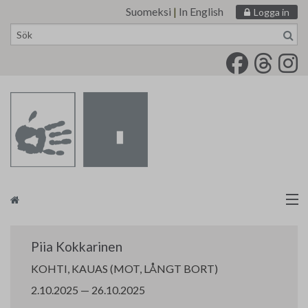
Suomeksi
|
In English
Logga in
Skip
to
content
Målarförbundet
Piia Kokkarinen
tm•galleri
KOHTI, KAUAS (MOT, LÅNGT BORT)
2.10.2025 — 26.10.2025
Kontakt