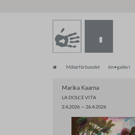
Skip
Målarförbundet
tm•galleri
to
content
Om tm•galle
Marika Kaarna
LA DOLCE VITA
2.4.2026 — 26.4.2026