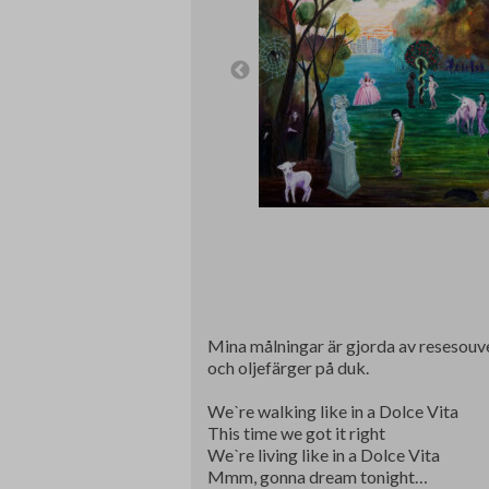
Mina målningar är gjorda av resesouven
och oljefärger på duk.
Weˋre walking like in a Dolce Vita
This time we got it right
Weˋre living like in a Dolce Vita
Mmm, gonna dream tonight…