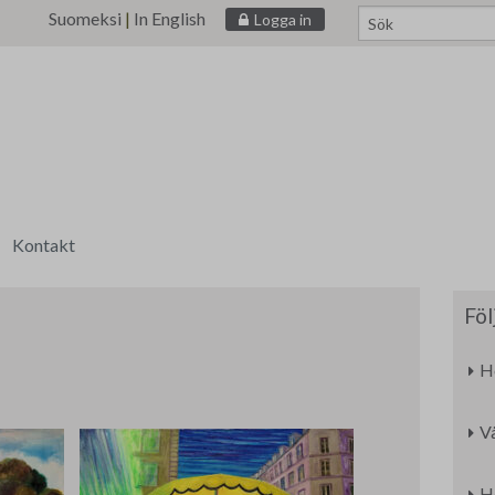
Suomeksi
|
In English
Logga in
Kontakt
ri
Föl
H
V
H