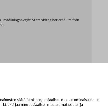
utställningsavgift.
Statsbidrag har erhållits från
na.
ilija/kaarna-marika.
ainosten räätälöimiseen, sosiaalisen median ominaisuuksien
 Lisäksi jaamme sosiaalisen median, mainosalan ja