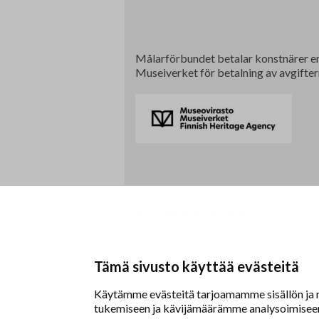
Målarförbundet betalar konstnärer en 
Museiverket för betalning av avgifter
CV, Marika Kaarna
https://kuvataiteilijamatrikkeli.fi/taite
Tämä sivusto käyttää evästeitä
Käytämme evästeitä tarjoamamme sisällön ja m
tukemiseen ja kävijämäärämme analysoimiseen.