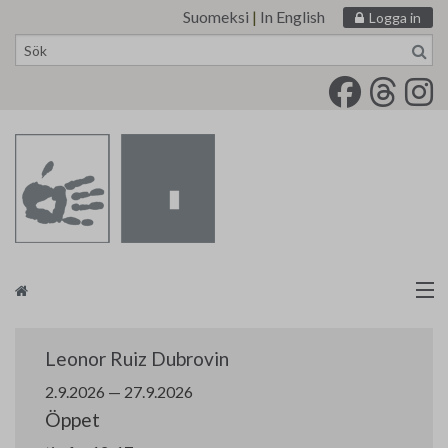
Suomeksi
|
In English
Logga in
Skip
to
content
Målarförbundet
Leonor Ruiz Dubrovin
tm•galleri
2.9.2026 — 27.9.2026
Öppet
Kontakt