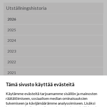
Utställningshistoria
2026
2025
2024
2023
2022
2021
2020
Tämä sivusto käyttää evästeitä
Käytämme evästeitä tarjoamamme sisällön ja mainosten
2019
räätälöimiseen, sosiaalisen median ominaisuuksien
tukemiseen ja kävijämäärämme analysoimiseen. Lisäksi
2011