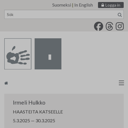
Suomeksi
|
In English
Logga in
Skip
to
content
Målarförbundet
Irmeli Hulkko
tm•galleri
HAASTEITA KATSEELLE
5.3.2025 — 30.3.2025
Kontakt