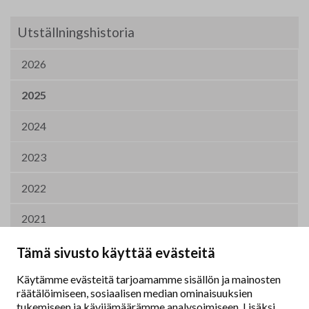
Utställningshistoria
2026
2025
2024
2023
2022
2021
2020
Tämä sivusto käyttää evästeitä
Käytämme evästeitä tarjoamamme sisällön ja mainosten
2019
räätälöimiseen, sosiaalisen median ominaisuuksien
tukemiseen ja kävijämäärämme analysoimiseen. Lisäksi