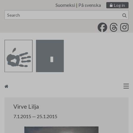
Suomeksi
|
På svenska
Log in
Skip
to
content
Artists
Virve Lilja
Finnish Painters’ Union
7.1.2015 — 25.1.2015
tm•gallery