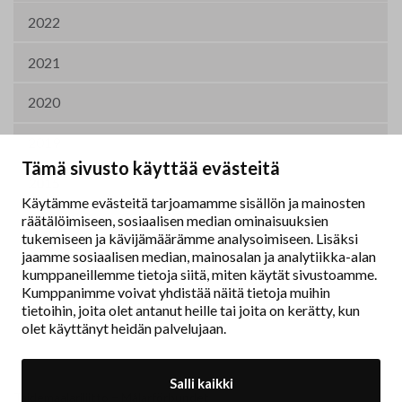
2022
2021
2020
2019
Tämä sivusto käyttää evästeitä
2015
Käytämme evästeitä tarjoamamme sisällön ja mainosten
räätälöimiseen, sosiaalisen median ominaisuuksien
2011
tukemiseen ja kävijämäärämme analysoimiseen. Lisäksi
jaamme sosiaalisen median, mainosalan ja analytiikka-alan
kumppaneillemme tietoja siitä, miten käytät sivustoamme.
Kumppanimme voivat yhdistää näitä tietoja muihin
tietoihin, joita olet antanut heille tai joita on kerätty, kun
olet käyttänyt heidän palvelujaan.
Salli kaikki
Taidemaalariliitto – Målarförbundet