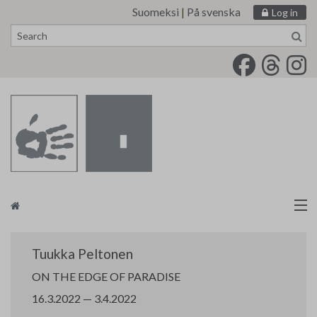
Suomeksi
|
På svenska
Log in
Skip
to
content
Artists
Tuukka Peltonen
Finnish Painters’ Union
ON THE EDGE OF PARADISE
16.3.2022 — 3.4.2022
tm•gallery