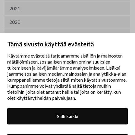
2021
2020
2019
Tämä sivusto käyttää evästeitä
2015
Käytämme evästeitä tarjoamamme sisällön ja mainosten
räätälöimiseen, sosiaalisen median ominaisuuksien
2011
tukemiseen ja kävijämäärämme analysoimiseen. Lisäksi
jaamme sosiaalisen median, mainosalan ja analytiikka-alan
kumppaneillemme tietoja siitä, miten käytät sivustoamme.
Kumppanimme voivat yhdistää näitä tietoja muihin
tietoihin, joita olet antanut heille tai joita on kerätty, kun
olet käyttänyt heidän palvelujaan.
Salli kaikki
Taidemaalariliitto – Målarförbundet
Erottajankatu 9 B